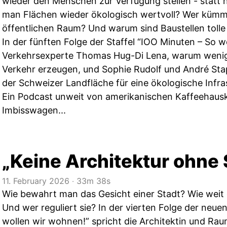
wieder den Menschen zur Verfügung stellen - statt
man Flächen wieder ökologisch wertvoll? Wer kümm
öffentlichen Raum? Und warum sind Baustellen tolle
In der fünften Folge der Staffel “IOO Minuten – So w
Verkehrsexperte Thomas Hug-Di Lena, warum wenig
Verkehr erzeugen, und Sophie Rudolf und André Sta
der Schweizer Landfläche für eine ökologische Infras
Ein Podcast unweit von amerikanischen Kaffeehaus
Imbisswagen...
„Keine Architektur ohne 
11. February 2026
‧
33m 38s
Wie bewahrt man das Gesicht einer Stadt? Wie weit
Und wer reguliert sie? In der vierten Folge der neue
wollen wir wohnen!” spricht die Architektin und Ra