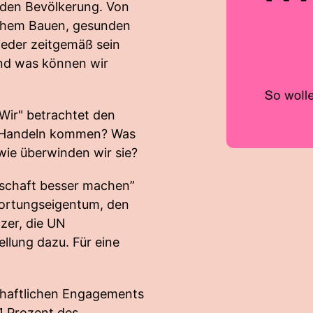
den Bevölkerung. Von
chem Bauen, gesunden
wieder zeitgemäß sein
Und was können wir
 Wir" betrachtet den
ns Handeln kommen? Was
 wie überwinden wir sie?
rtschaft besser machen”
wortungseigentum, den
zer, die UN
ellung dazu. Für eine
schaftlichen Engagements
1 Prozent des