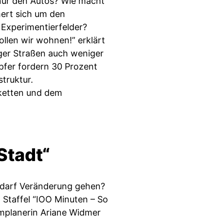
 nur den Autos? Wie macht
ert sich um den
 Experimentierfelder?
ollen wir wohnen!” erklärt
er Straßen auch weniger
pfer fordern 30 Prozent
truktur.
ketten und dem
Stadt“
 darf Veränderung gehen?
n Staffel “IOO Minuten – So
umplanerin Ariane Widmer